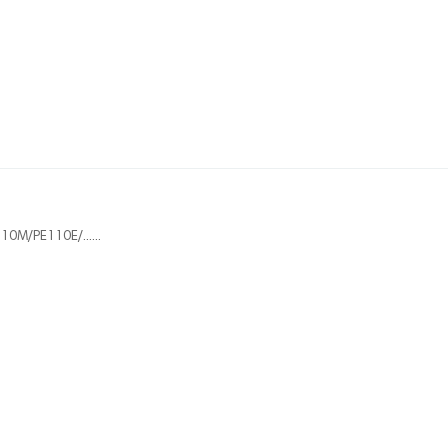
0M/PE110E/......