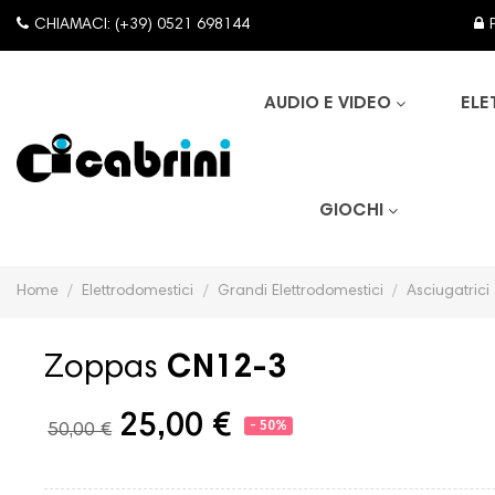
CHIAMACI: (+39) 0521 698144
AUDIO E VIDEO
ELE
GIOCHI
Home
Elettrodomestici
Grandi Elettrodomestici
Asciugatrici
Zoppas
CN12-3
25,00 €
- 50%
50,00 €