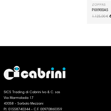
ZOPPAS
PXX900AS
1.125,00 €
SICS Trading di Cabrini Ivo & C. sas
Via Marmolada 17
43058 - Sorbolo Mezzani
P.I. 01558740344 - C.F. 00970860359