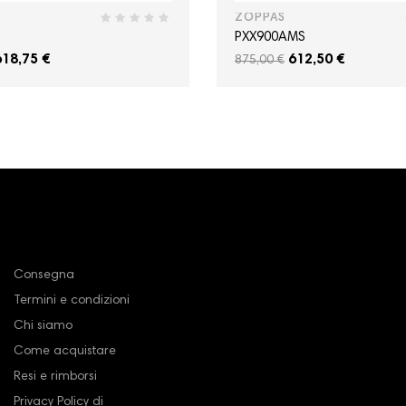
ZOPPAS
PXX900AMS
618,75 €
612,50 €
875,00 €
La nostra azienda
Consegna
Termini e condizioni
Chi siamo
Come acquistare
Resi e rimborsi
Privacy Policy di