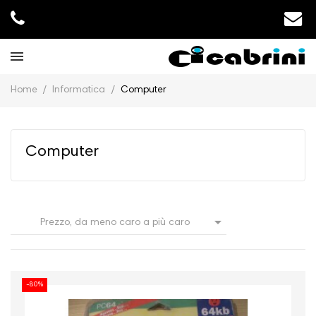
Home
Informatica
Computer
Computer

Prezzo, da meno caro a più caro
-80%