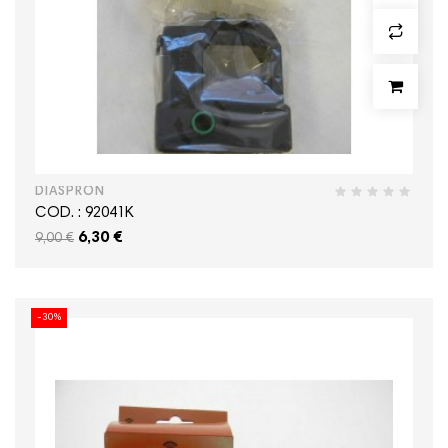
DIASPRON
COD. : 92041K
6,30 €
9,00 €
-30%