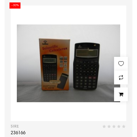
-30%
SIRE
236166