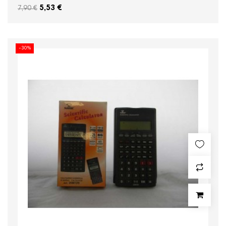
5,53 €
7,90 €
-30%