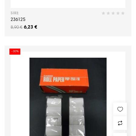
SIRE
236125
6,23 €
8,90 €
-30%