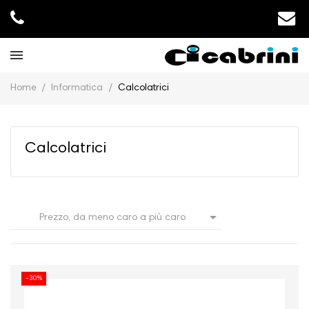
Home
Informatica
Calcolatrici
Calcolatrici

Prezzo, da meno caro a più caro
-30%