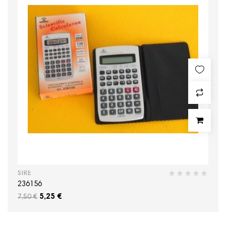
SIRE
236156
5,25 €
7,50 €