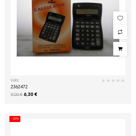
SIRE
2362472
6,30 €
9,00 €
-30%