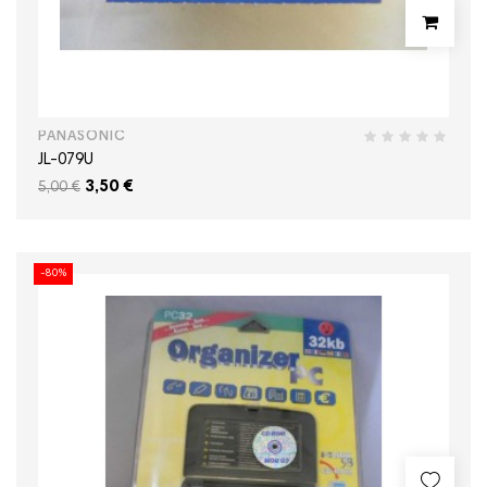
PANASONIC
JL-079U
3,50 €
5,00 €
-80%