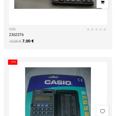
SIRE
2362376
7,00 €
10,00 €
-30%