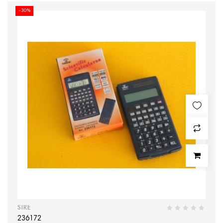
-30%
SIRE
236172