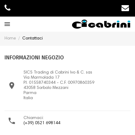
Home
Contattaci
INFORMAZIONI NEGOZIO
SICS Trading di Cabrini Ivo & C. sas
Via Marmolada 17
P.I. 01558740344 - C.F. 00970860359

43058 Sorbolo Mezzani
Parma
Italia
Chiamaci:

(+39) 0521 698144